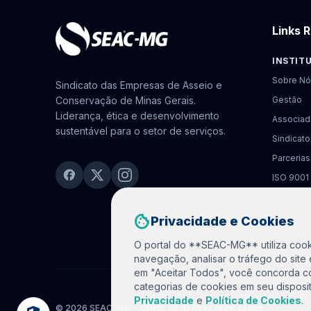
Links 
INSTIT
Sobre Nó
Sindicato das Empresas de Asseio e
Conservação de Minas Gerais.
Gestão
Liderança, ética e desenvolvimento
Associad
sustentável para o setor de serviços.
Sindicato
Parcerias
ISO 9001
cookie
Privacidade e Cookies
O portal do **SEAC-MG** utiliza cook
navegação, analisar o tráfego do site 
em "Aceitar Todos", você concorda 
categorias de cookies em seu dispos
Privacidade
e
Política de Cookies
.
©
2026 SEAC-MG - Todos os direitos reservados.